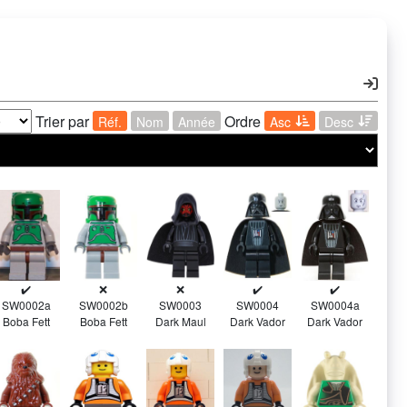
Trier par
Ordre
Réf.
Nom
Année
Asc
Desc
✔️
❌
❌
✔️
✔️
SW0002a
SW0002b
SW0003
SW0004
SW0004a
Boba Fett
Boba Fett
Dark Maul
Dark Vador
Dark Vador