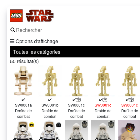
⚲
Options d'affichage
50
résultat(s)
✔️
✔️
✔️
✔️
✔️
SW0001a
SW0001b
SW0001c
SW0001c
SW0001c
Droïde de
Droïde de
Droïde de
Droïde de
Droïde de
combat
combat
combat
combat
combat