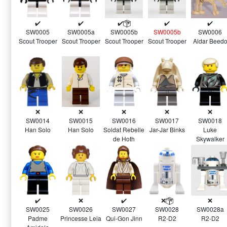
✔️
✔️
✔️
✔️
✔️
SW0005
SW0005a
SW0005b
SW0006
SW0005b
Scout Trooper
Scout Trooper
Scout Trooper
Aldar Beed
Scout Trooper
❌
❌
❌
❌
❌
SW0014
SW0015
SW0016
SW0017
SW0018
Han Solo
Han Solo
Soldat Rebelle
Jar-Jar Binks
Luke
de Hoth
Skywalker
✔️
❌
✔️
❌
❌
SW0025
SW0026
SW0027
SW0028a
SW0028
Padme
Princesse Leia
Qui-Gon Jinn
R2-D2
R2-D2