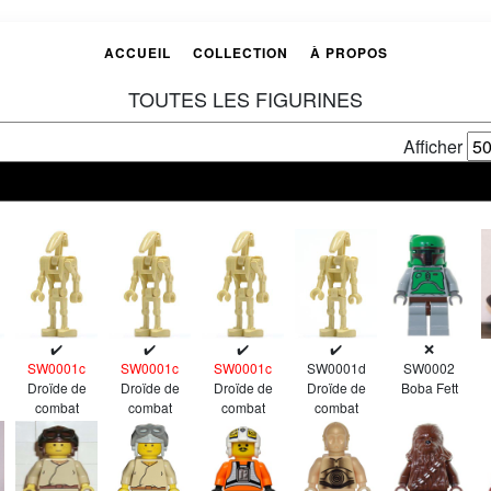
ACCUEIL
COLLECTION
À PROPOS
TOUTES LES FIGURINES
Afficher
✔️
✔️
✔️
✔️
❌
SW0001c
SW0001c
SW0001c
SW0001d
SW0002
Droïde de
Droïde de
Droïde de
Droïde de
Boba Fett
combat
combat
combat
combat