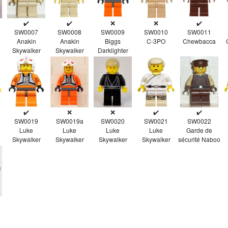
✔️
✔️
❌
❌
✔️
SW0007
SW0008
SW0009
SW0010
SW0011
o
Anakin
Anakin
Biggs
C-3PO
Chewbacca
Skywalker
Skywalker
Darklighter
✔️
❌
❌
✔️
✔️
SW0019
SW0019a
SW0020
SW0021
SW0022
Luke
Luke
Luke
Luke
Garde de
Skywalker
Skywalker
Skywalker
Skywalker
sécurité Naboo